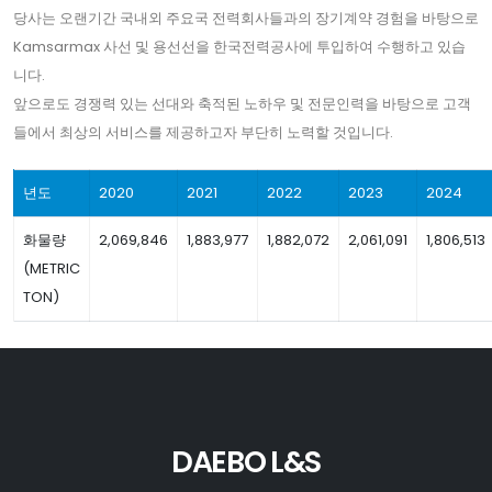
당사는 오랜기간 국내외 주요국 전력회사들과의 장기계약 경험을 바탕으로
Kamsarmax 사선 및 용선선을 한국전력공사에 투입하여 수행하고 있습
니다.
앞으로도 경쟁력 있는 선대와 축적된 노하우 및 전문인력을 바탕으로 고객
들에서 최상의 서비스를 제공하고자 부단히 노력할 것입니다.
년도
2020
2021
2022
2023
2024
화물량
2,069,846
1,883,977
1,882,072
2,061,091
1,806,513
(METRIC
TON)
DAEBO L&S