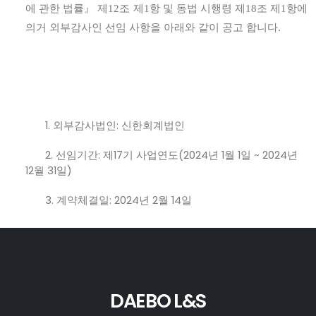
에 관한 법률
』
제
12
조 제
1
항 및 동법 시행령 제
18
조 제
1
항에
의거 외부감사인 선임 사항을 아래와 같이 공고 합니다
.
1.
외부감사법인
:
신한회계법인
2.
선임기간
:
제
17
기 사업연도
(2024
년
1
월
1
일
~ 2024
년
12
월
31
일
)
3.
계약체결일
: 2024
년
2
월
14
일
DAEBO L&S