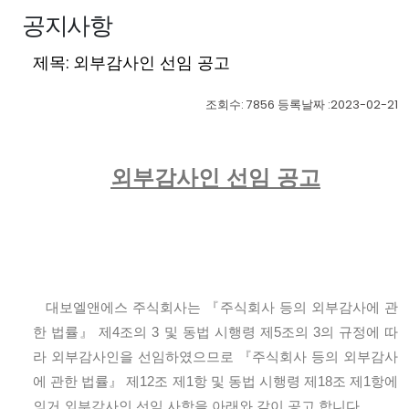
공지사항
제목: 외부감사인 선임 공고
조회수: 7856 등록날짜 :2023-02-21
외부감사인 선임 공고
대보엘앤에스 주식회사는
『
주식회사 등의 외부감사에 관
한 법률
』
제
4
조의
3
및 동법 시행령 제
5
조의
3
의 규정에 따
라 외부감사인을 선임하였으므로
『
주식회사 등의 외부감사
에 관한 법률
』
제
12
조 제
1
항 및 동법 시행령 제
18
조 제
1
항에
의거 외부감사인 선임 사항을 아래와 같이 공고 합니다
.