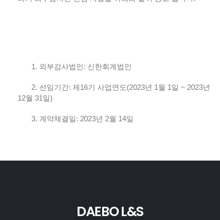
1.
외부감사법인
:
신한회계법인
2.
선임기간
:
제
16
기 사업연도
(2023
년
1
월
1
일
~ 2023
년
12
월
31
일
)
3.
계약체결일
: 2023
년
2
월
14
일
DAEBO L&S