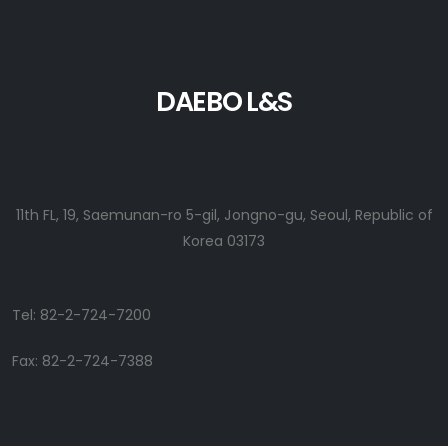
DAEBO L&S
11th FL, 19, Saemunan-ro 5-gil, Jongno-gu, Seoul, Republic of
Korea 03173
Tel: 82-2-724-7200
Fax: 82-2-724-7388