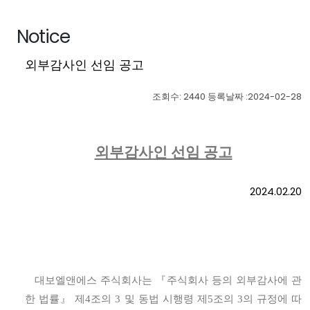
Notice
외부감사인 선임 공고
조회수: 2440 등록날짜 :2024-02-28
외부감사인 선임 공고
2024.02.20
대보엘앤에스 주식회사는
『
주식회사 등의 외부감사에 관
한 법률
』
제
4
조의
3
및 동법 시행령 제
5
조의
3
의 규정에 따