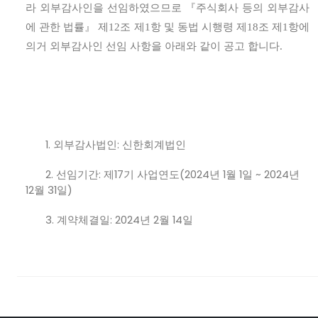
라 외부감사인을 선임하였으므로
『
주식회사 등의 외부감사
에 관한 법률
』
제
12
조 제
1
항 및 동법 시행령 제
18
조 제
1
항에
의거 외부감사인 선임 사항을 아래와 같이 공고 합니다
.
1.
외부감사법인
:
신한회계법인
2.
선임기간
:
제
17
기 사업연도
(2024
년
1
월
1
일
~ 2024
년
12
월
31
일
)
3.
계약체결일
: 2024
년
2
월
14
일